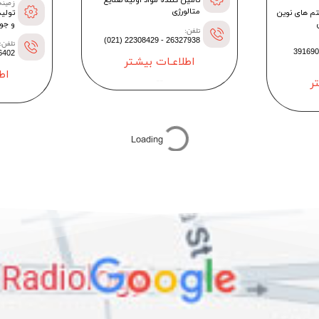
زمینه
متالورژی
م های نوین
تولید
و جو
تلفن:
26327938 - 22308429 (021)
تلفن:
09193086612 - 3
30641 (021)
اطلاعـات بیشـتر
اط
--
ر
Loading