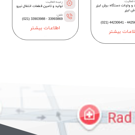
 فعالیت:
زمینه فعالیت:
 و واردات دستگاه برش لیزر
تولید و تامین قطعات انتقال نیرو
ش لیزر
تلفن:
33993869 - 33903988 (021)
44256402 - 442
اطلاعـات بیشـتر
لاعـات بیشـتر
--
--