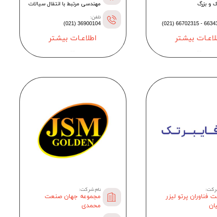
 و بزرگ
مهندسی مرتبط با انتقال سیالات
تلفن:
36900104 (021)
66343294 - 667
لاعـات بیشـتر
اطلاعـات بیشـتر
--
--
رکت:
نام شرکت:
 فناوران پرتو لیزر
مجموعه جهان صنعت
یان
محمدی