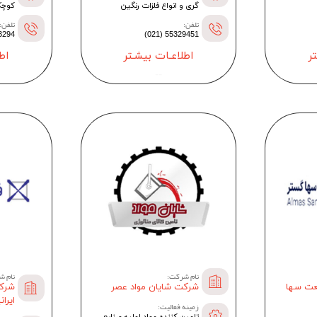
گری و انواع فلزات رنگین
کوچک
تلفن:
تلفن:
02315 (021)
55329451 (021)
ر
اطلاعـات بیشـتر
اط
--
نام ش
نام شرکت:
عت سها
شرکت
شرکت شایان مواد عصر
ایران
زمینه فعالیت:
تامین کننده مواد اولیه صنایع