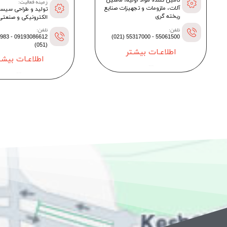
زمینه فعالیت:
آلات، ملزومات و تجهیزات صنایع
تولید و طراحی سیست
ریخته گری
الکترونیکی و صنعتی
تلفن:
تلفن:
91690983
55061500 - 55317000 (021)
(051)
اطلاعـات بیشـتر
اطلاعـات بیشـت
--
--