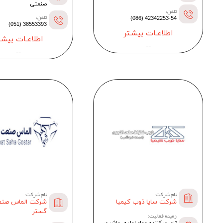
صنعتی
تلفن:
تلفن:
42342253-54 (086)
38553393 (051)
اطلاعـات بیشـتر
اطلاعـات بیشـت
--
--
نام شرکت:
نام شرکت:
شرکت الماس صن
شرکت سایا ذوب کیمیا
گستر
زمینه فعالیت:
تامین کننده مواد اولیه، ماشین