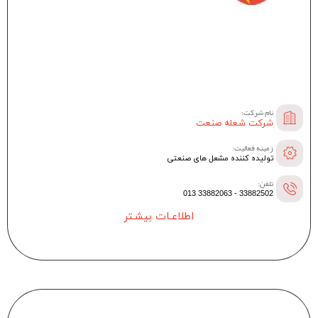
نام شرکت:
شرکت شعله‌ صنعت
زمینه فعالیت:
تولیده کننده مشعل های صنعتی
تلفن:
33882502 - 33882063 013
اطلاعـات بیشـتر
--