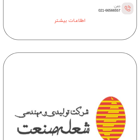
تلفن:
021-66566557
اطلاعـات بیشـتر
--