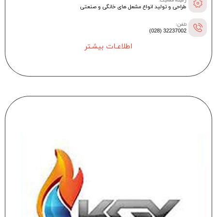
زمینه فعالیت:
طراحی و تولید انواع مشعل های خانگی و صنعتی
تلفن:
32237002 (028)
اطلاعـات بیشـتر
--