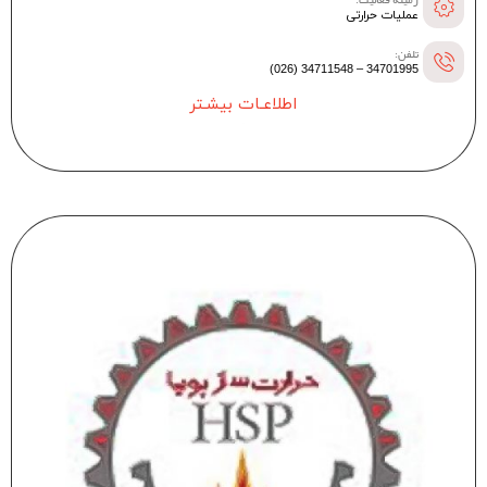
زمینه فعالیت:
عملیات حرارتی
تلفن:
34701995 – 34711548 (026)
اطلاعـات بیشـتر
--