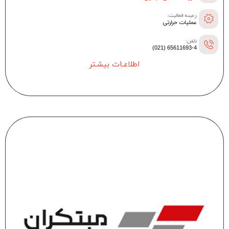
زمینه فعالیت:
عملیات حرارتی
تلفن:
65611693-4 (021)
اطلاعـات بیشـتر
--