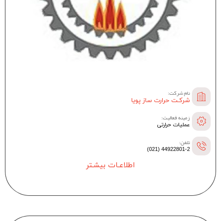
نام شرکت:
شرکـت حرارت ساز پویا
زمینه فعالیت:
عملیات حرارتی
تلفن:
44922801-2 (021)
اطلاعـات بیشـتر
--