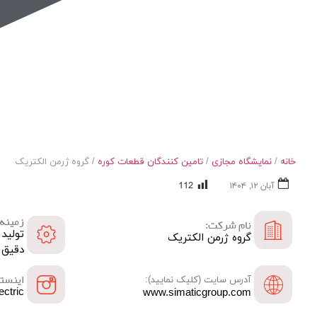
نمایشگاه مجازی صنعت کوره
خانه
/
نمایشگاه مجازی
/
تامین کنندگان قطعات کوره
/ گروه ژرمن الکتریک
112
آبان ۱۲, ۱۴۰۴
زمینه 
نام شرکت:
تولید
گروه ژرمن الکتریک
دقیق 
اینستا
آدرس سایت (کلیک نمایید):
ectric
www.simaticgroup.com