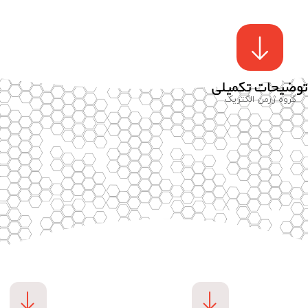
توضیحات تکمیلی
گروه ژرمن الکتریک