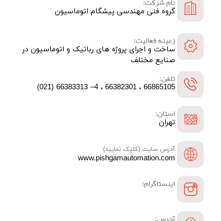
نام شرکت:
گروه فنی مهندسی پیشگام اتوماسیون
زمینه فعالیت:
ساخت و اجرای پروژه های رباتیک و اتوماسیون در
صنایع مختلف
تلفن:
66865105 ، 66382301 ، 4– 66383313 (021)
استان:
تهران
آدرس سایت (کلیک نمایید):
www.pishgamautomation.com
اینستاگرام:
آدرس: