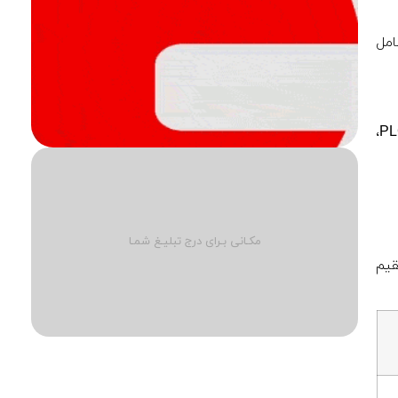
امل
کنترل دما، توان خروجی، فرکانس و ایمنی سیستم از طریق تابلو کنترل انجام می‌شود. سیستم‌های مدرن مجهز به PLC،
مکـانی بـرای درج تبلیـغ شمـا
قیم