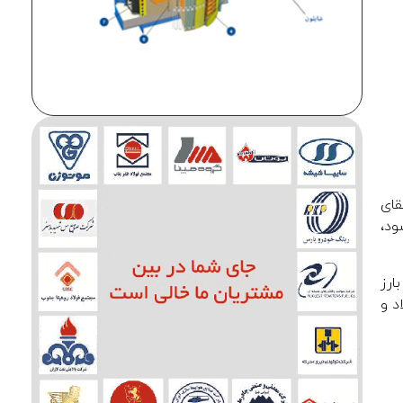
لقای
eddy currents) تولید می‌شود،
ارز
د و