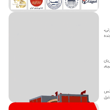
تی،
نده
یان
جه،
رکانس
می‌شود که کنترل