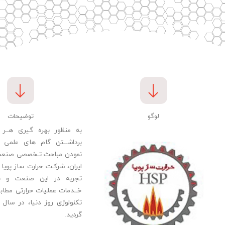
لوگو
توضیحات
به منظور بهره گیری هــر
برداشــتن گام های علمی بر
نمودن مباحث تـخصصی صنعت 
ایران، شرکـت حرارت ساز پویا
تجربه در این صنعت و با
خــدمات عملیات حرارتی مطابق
گردید.