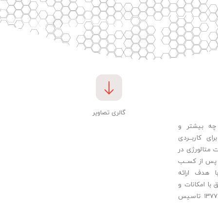
گالری تصاویر
 چه بیشتر و
ای کاربــردی
متالورژی در
 پس از کســب
 هدف ارائه
 با امکانات و
تکنولوژی روز دنیا، در سال ۱۳۷۷ تاسیس