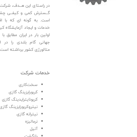
در راستای این هــدف، شرکت ح
گــسترش کمی و کیفــی چش
است. به گونه ای که با ا
خدمات و ایجاد آزمایشگاه کیف
اولین بار در ایران مطابق با 
جهانی گام بلندی را در ا
متالورژی کشور برداشته است.
خدمات شرکت
سخت‌کاری
کربورایزینگ گازی
کربونایترایدینگ گازی
نیتروکربورایزینگ گازی
نیتراته گازی
نرمالیزه
آنیل
بازگشت