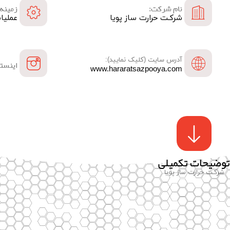
نام شرکت:
زمینه 
شرکـت حرارت ساز پویا
عملیا
آدرس سایت (کلیک نمایید):
اینستا
www.hararatsazpooya.com
توضیحات تکمیلی
شرکـت حرارت ساز پویا