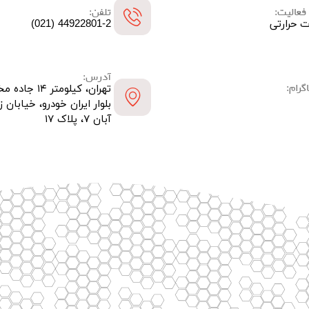
فعالیت:
تلفن:
ت حرارتی
44922801-2 (021)
آدرس:
گرام:
تهران، کیلومتر
بلوار ایران خودرو، خیابان ز
آبان ۷، پلاک ۱۷