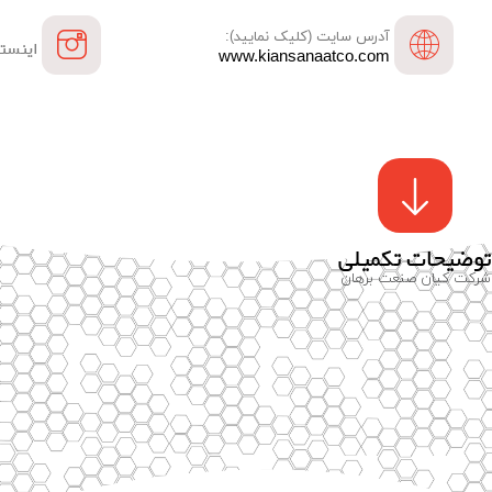
آدرس سایت (کلیک نمایید):
اینستا
www.kiansanaatco.com
توضیحات تکمیلی
شرکت کیان صنعت برهان