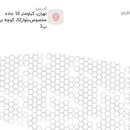
آدرس:
گرام:
تهران، کیلومتر 16 جاده
مخصوص،بلوار52،
پ1