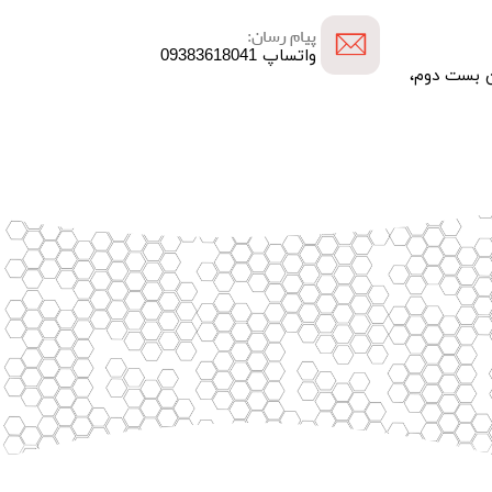
پیام رسان:
واتساپ 09383618041
 کوچه بن بست دوم،