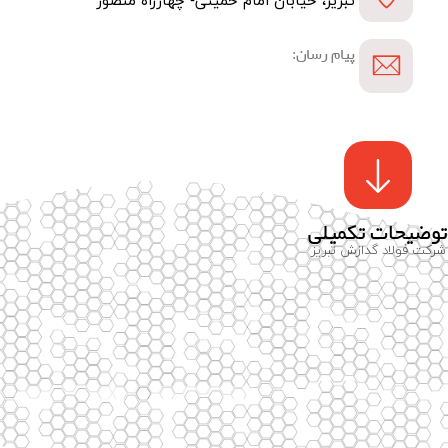
تبریز، خیابان امام خمینی- چهارراه منصور
پیام رسان:
توضیحات تکمیلی
شرکت فولاد گدازش تبریز