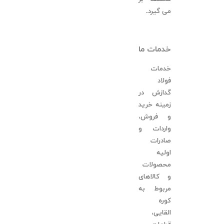
می گیرد.
خدمات ما
خدمات
فولاد
گدازش در
زمینه خرید
و فروش،
واردات و
صادرات
اولیه
محصولات
و کالاهای
مربوط به
کوره
القایی،