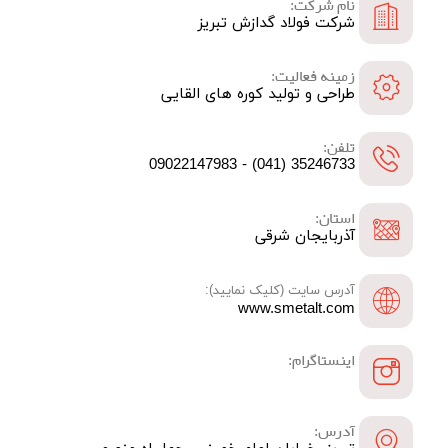
نام شرکت:
شرکت فولاد گدازش تبریز
زمینه فعالیت:
طراحی و تولید کوره های القایی
تلفن:
35246733 (041) - 09022147983
استان:
آذربایجان شرقی
آدرس سایت (کلیک نمایید):
www.smetalt.com
اینستاگرام:
آدرس: