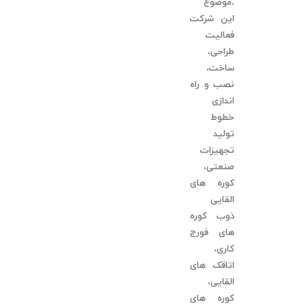
.موضوع
این شرکت
فعالیت
طراحی،
ساخت،
نصب و راه
اندازی
خطوط
تولید
تجهیزات
صنعتی،
کوره های
القایی
ذوب کوره
های فورج
کاری،
اتاقک های
القایی،
کوره های