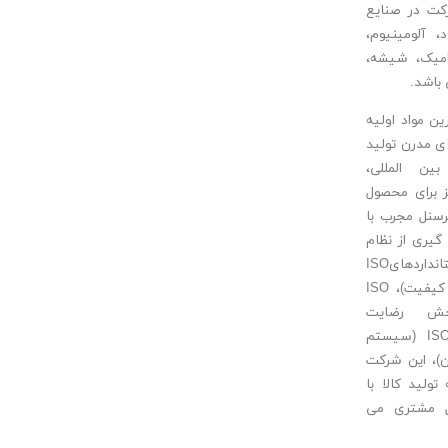
کت در صنایع
 آلومینیوم،
میک، شیشه،
باشد.
ین مواد اولیه
 مدرن تولید
ین المللی،
 برای محصول
رسنل مجرب با
گیری از نظام
مدیریت کیفیت براساس استانداردهایISO
9001:2008(سیستم مدیریت کیفیت)، ISO
م سنجش رضایت
مشتریان) و ISO 10002:2014 (سیستم
)، این شرکت
ولید کالا با
ل مشتری می