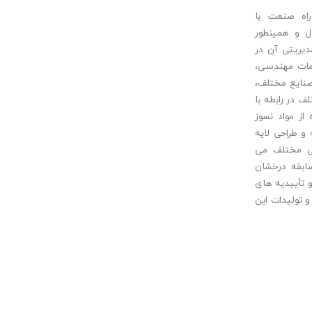
اه صنعت با
 در حدود 35 سال و همینطور
ه تیم مدیریتی آن در
مات مهندسی،
نایع مختلف،
 در رابطه با
ز مواد نسوز
و طراحی لایه
ی مختلف می
ابقه درخشان
 تأییدیه های
 تولیدات این