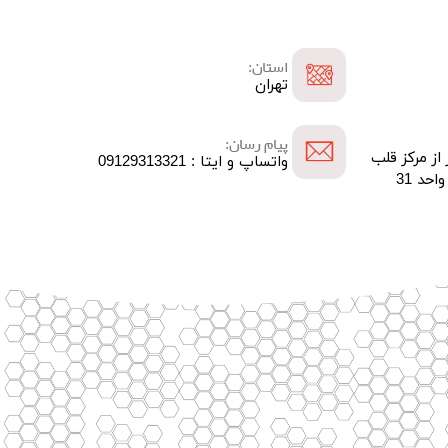
استان:
تهران
پیام رسان:
 از مرکز قلب
واتساپ و ایتا : 09129313321