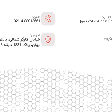
فعالیت:
تلفن:
ه کننده قطعات نسوز
4-88013661 021
آدرس:
گرام:
خیابان کارگر شمالی، بالاتر
تهران، پلاک 1831 طبقه 5 واحد 31