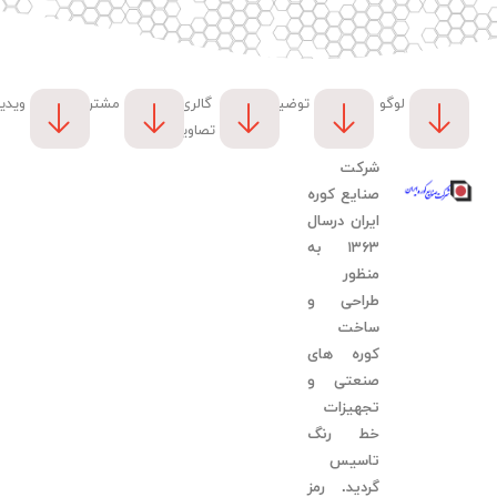
لوگو
توضیحات
گالری
مشتریان
ویدی
تصاویر
شرکت
صنایع کوره
ایران درسال
۱۳۶۳ به
منظور
طراحی و
ساخت
کوره های
صنعتی و
تجهیزات
خط رنگ
تاسیس
گردید. رمز