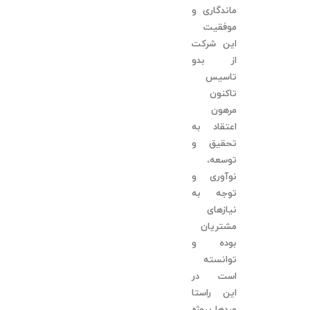
ماندگاری و
موفقیت
این شرکت
از بدو
تاسیس
تاکنون
مرهون
اعتقاد به
تحقیق و
توسعه،
نوآوری و
توجه به
نیازهای
مشتریان
بوده و
توانسته
است در
این راستا
صدها پروژه