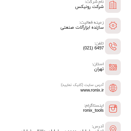
نام شرکت:
شرکت رونیکس
زمینه فعالیت:
سازنده ابزارآلات صنعتی
تلفن:
6497 (021)
استان:
تهران
آدرس سایت (کلیک نمایید):
www.ronix.ir
اینستاگرام:
ronix_tools
آدرس: