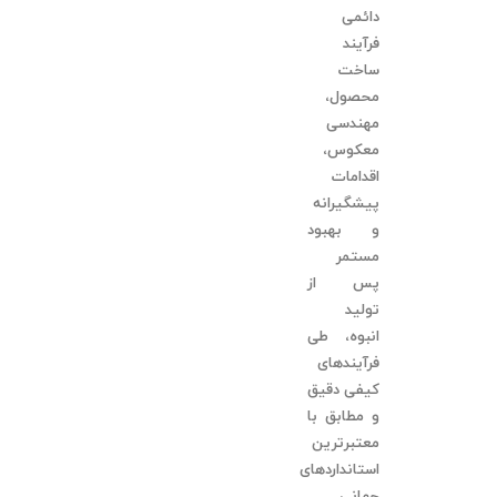
دائمی
فرآیند
ساخت
محصول،
مهندسی
معکوس،
اقدامات
پیشگیرانه
و بهبود
مستمر
پس از
تولید
انبوه، طی
فرآیندهای
کیفی دقیق
و مطابق با
معتبرترین
استانداردهای
جهانی