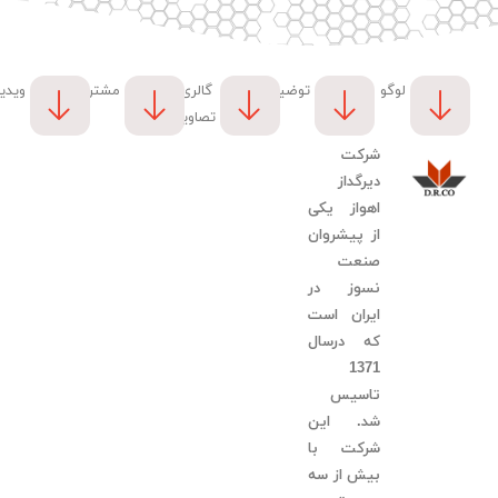
لوگو
توضیحات
گالری
مشتریان
ویدی
تصاویر
شرکت
دیرگداز
اهواز یکی
از پیشروان
صنعت
نسوز در
ایران است
که درسال
1371
تاسیس
شد. این
شرکت با
بیش از سه