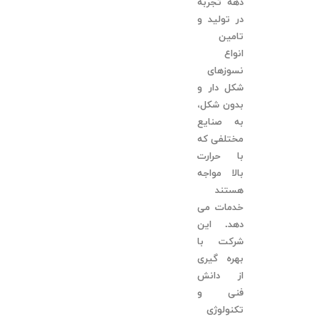
دهه تجربه
در تولید و
تامین
انواع
نسوزهای
شکل دار و
بدون شکل،
به صنایع
مختلفی که
با حرارت
بالا مواجه
هستند
خدمات می
دهد. این
شرکت با
بهره گیری
از دانش
فنی و
تکنولوژی