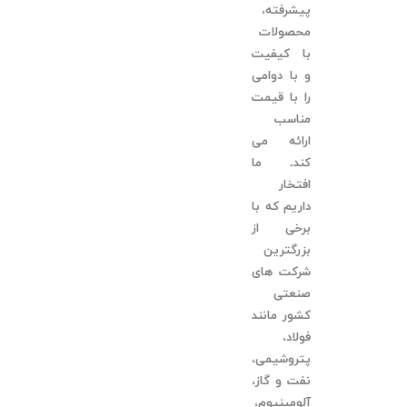
پیشرفته،
محصولات
با کیفیت
و با دوامی
را با قیمت
مناسب
ارائه می
کند. ما
افتخار
داریم که با
برخی از
بزرگترین
شرکت های
صنعتی
کشور مانند
فولاد،
پتروشیمی،
نفت و گاز،
آلومینیوم،