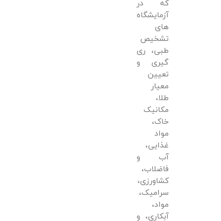
که در
آزمایشگاه
های
تشخیص
طبی، ری
گیری و
تعیین
معیار
طلا،
مکانیک
خاک،
مواد
غذایی،
آب و
فاضلاب،
کشاورزی،
سرامیک،
مواد،
آبکاری، و