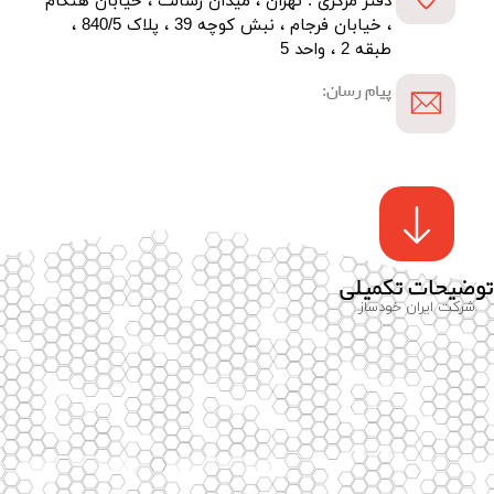
دفتر مرکزی : تهران ، میدان رسالت ، خیابان هنگام
، خیابان فرجام ، نبش کوچه 39 ، پلاک 840/5 ،
طبقه 2 ، واحد 5
پیام رسان:
توضیحات تکمیلی
شرکت ایران خودساز