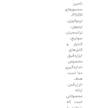
تامین
سنسورهای
Pt100،
ترموکوپل،
ترموول،
ترانسمیتر،
سوئیچ،
کنترلر و
کابل‌های
ابزاردقیق
مخصوص
اندازه‌گیری
دما است.
هدف
انرژیکس
ارائه
محصولاتی
است که
بتوانند با