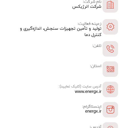
نام شرکت:
شرکت انرژیکس
زمینه فعالیت:
تولید و تأمین تجهیزات سنجش، اندازه‌گیری و
کنترل دما
تلفن:
استان:
آدرس سایت (کلیک نمایید):
www.energx.ir
اینستاگرام:
energx.ir
آدرس: