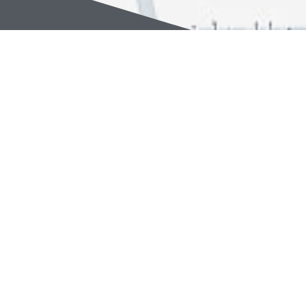
۶۶۵۶۶۵۵۷ -۶۶۵۶۶۵۵۸ (٠۲۱)
info@furnace-online.com
تهران خیابان فاطمی غربی نرسیده به تقاطع کارگر شمالی ساختمان
۱۹۴ طبقه ۵ واحد ۱۱