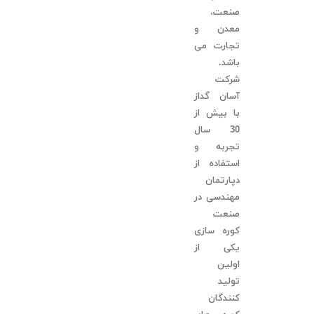
صنعت،
معدن و
تجارت می
باشد.
شرکت
آسان گداز
با بیش از
30 سال
تجربه و
استفاده از
دپارتمان
مهندسی در
صنعت
کوره سازی
یکی از
اولین
تولید
کنندگان