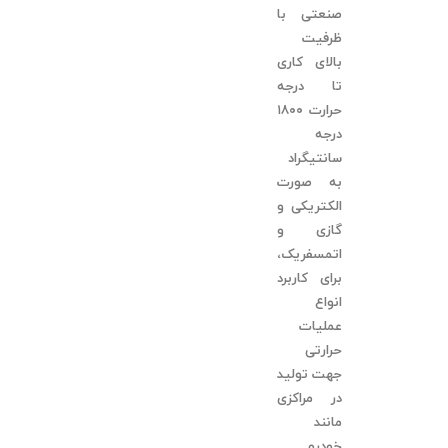
صنعتی با
ظرفیت
بالای کاری
تا درجه
حرارت ١٨٠٠
درجه
سانتیگراد
به صورت
الکتریکی و
گازی و
اتمسفریک،
برای کاربرد
انواع
عملیات
حرارتی
جهت تولید
در مراکزی
مانند
خودرو