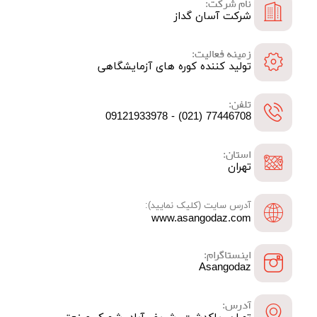
نام شرکت:
شرکت آسان گداز
زمینه فعالیت:
تولید کننده کوره های آزمایشگاهی
تلفن:
77446708 (021) - 09121933978
استان:
تهران
آدرس سایت (کلیک نمایید):
www.asangodaz.com
اینستاگرام:
Asangodaz
آدرس: