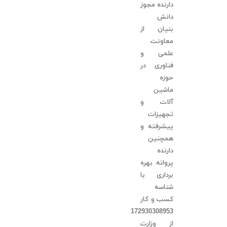
دارنده مجوز
دانش
بنیان از
معاونت
علمی و
فناوری در
حوزه
ماشین
آلات و
تجهیزات
پیشرفته و
همچنین
دارنده
پروانه بهره
برداری با
شناسه
کسب و کار
172930308953
از وزارت