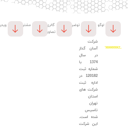
لوگو
توضیحات
گالری
مشتریان
ویدی
تصاویر
شرکت
آسان گداز
در سال
1374 با
شماره ثبت
120182 در
اداره ثبت
شرکت های
استان
تهران
تاسیس
شده است.
این شرکت