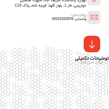
تهران، پاکدشت، شریف آباد، شهرک صنعتی
خوارزمی، فاز 1، بلوار گلها، کوچه لاله، پلاک C23
پیام رسان:
واتساپ 09101933978
توضیحات تکمیلی
شرکت آسان گداز