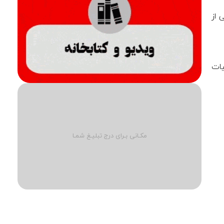
 از
یات
مکـانی بـرای درج تبلیـغ شمـا