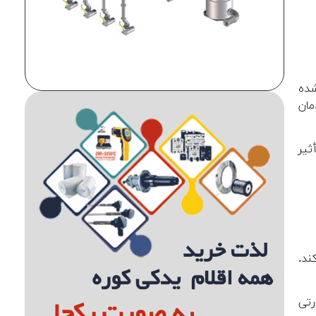
شده
مان
ثیر
ند.
 حرارتی