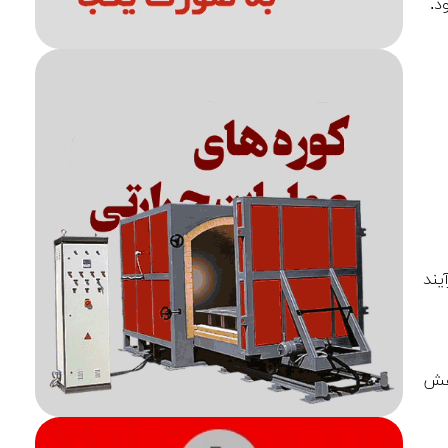
د.
 نوع فرآیند
اهش