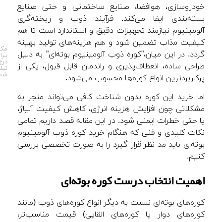
خودروسازی، هوافضا، صنایع ساختمانی و حتی صنایع
بسته‌بندی ایفا می‌کند. فرآیند ذوب و ریخته‌گری
آلومینیوم نیازمند تجهیزات دقیق و استاندارد است تا هم
کیفیت مذاب تضمین شود و هم هزینه‌های تولید بهینه
مکـ
گردد. در این میان،”کوره ذوب آلومینیوم بوته‌ای” به دلیل
بـرا
درج
طراحی ساده، انعطاف‌پذیری و راندمان قابل قبول، یکی از
تبل
شمـ
پرکاربردترین انواع کوره‌ها محسوب می‌شود.
اما خرید این کوره بدون شناخت کافی می‌تواند منجر به
مشکلاتی چون افزایش هزینه انرژی، کاهش کیفیت آلیاژ،
یا حتی خطرات ایمنی شود. در این مقاله قصد داریم تمامی
نکات کلیدی و فنی که هنگام خرید کوره ذوب آلومینیوم
بوته‌ای باید مد نظر قرار گیرد را به صورت تخصصی بررسی
کنیم.
اهمیت انتخاب درست کوره بوته‌ای
کوره‌های بوته‌ای نسبت به دیگر انواع کوره‌های ذوب (مانند
کوره‌های دوار یا کوره‌های القایی) قیمت مناسب‌تر،