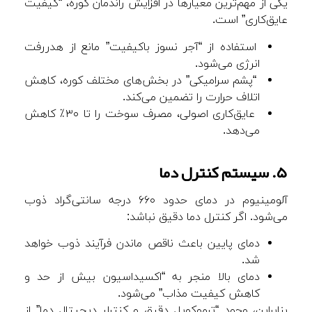
یکی از مهم‌ترین معیارها در افزایش راندمان کوره، “کیفیت
عایق‌کاری” است.
استفاده از “آجر نسوز باکیفیت” مانع از هدررفت
انرژی می‌شود.
“پشم سرامیکی” در بخش‌های مختلف کوره، کاهش
اتلاف حرارت را تضمین می‌کند.
عایق‌کاری اصولی، مصرف سوخت را تا ۳۰٪ کاهش
می‌دهد.
۵. سیستم کنترل دما
آلومینیوم در دمای حدود ۶۶۰ درجه سانتی‌گراد ذوب
می‌شود. اگر کنترل دما دقیق نباشد:
دمای پایین باعث ناقص ماندن فرآیند ذوب خواهد
شد.
دمای بالا منجر به “اکسیداسیون بیش از حد و
کاهش کیفیت مذاب” می‌شود.
بنابراین، وجود “ترموکوپل دقیق و کنترلر دیجیتال دما” از