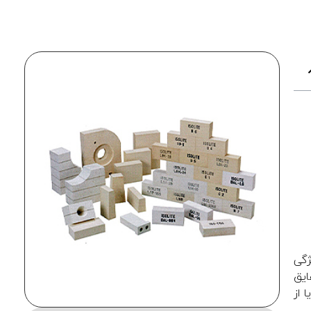
ژگی
ایق
 از