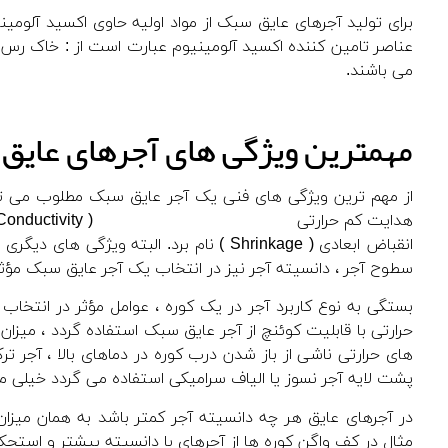
برای تولید آجرهای عایق سبک از مواد اولیه حاوی اکسید آلومینیوم
عناصر تامین کننده اکسید آلومینیوم عبارت است از : خاک رس ، 
می باشند.
مهمترین ویژگی های آجرهای عایق
انقباض ابعادی ( Shrinkage ) نام برد. البت
سطوح آجر ، دانسیته آجر نیز در انتخاب یک آجر عایق سبک مؤثر
بستگی به نوع کاربرد آجر در یک کوره ، عوامل مؤثر در انتخاب
حرارتی با قابلیت کوئنچ از آجر عایق سبک استفاده گردد ، می
های حرارتی ناشی از باز شدن درب کوره در دماهای بالا ، آجر تر
پشت لایه آجر نسوز یا الیاف سرامیکی استفاده می گردد خیلی مه
در آجرهای عایق هر چه دانسیته آجر کمتر باشد به همان میزا
مثال در کف واگن کوره ها از آجرهای با دانسیته بیشتر و استحکا