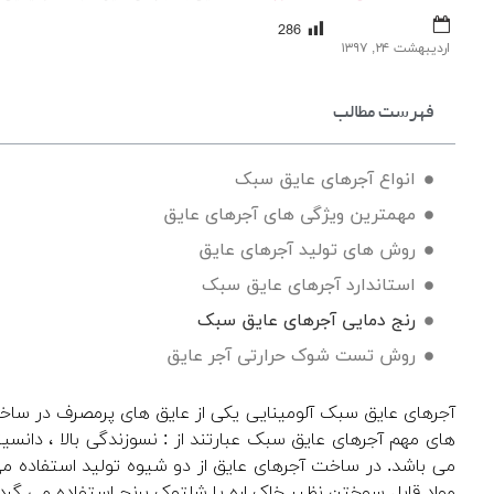
286
اردیبهشت ۲۴, ۱۳۹۷
فهرست مطالب
انواع آجرهای عایق سبک
مهمترین ویژگی های آجرهای عایق
روش های تولید آجرهای عایق
CE ONLINE
استاندارد آجرهای عایق سبک
رنج دمایی آجرهای عایق سبک
روش تست شوک حرارتی آجر عایق
آجرهای عایق سبک آلومینایی یکی از عایق های پرمصرف در ساخ
های مهم آجرهای عایق سبک عبارتند از : نسوزندگی بالا ، دانسی
می باشد. در ساخت آجرهای عایق از دو شیوه تولید استفاده می گ
مواد قابل سوختن نظیر خاک اره یا شلتوک برنج استفاده می گردد