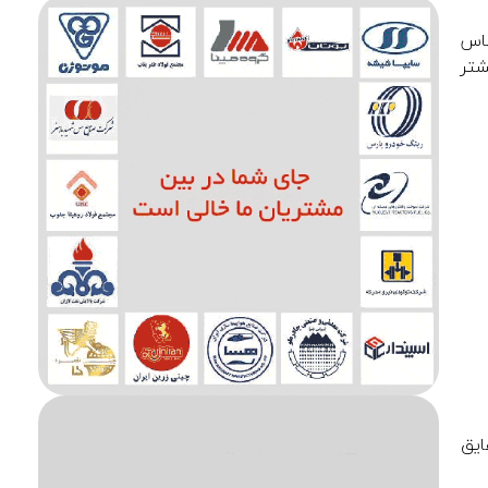
ند. بر اساس
آن انقباض ماده پس از ۲۴ ساعت از ۲% بیشتر
ایق