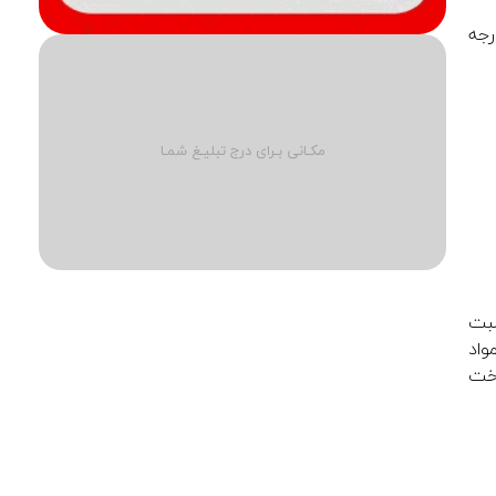
دمایی آجر می باشد. اصولاً می باشیت دمای پخت اولیه آجر حداقل ۱۰۰ الی ۱۵۰ درجه
مکـانی بـرای درج تبلیـغ شمـا
سبت
واد
پخت